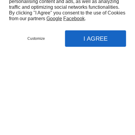
personalising content and ads, as well as analyzing
traffic and optimizing social networks functionalities.
323 Za de Lange
47170
MEZIN
By clicking "I Agree" you consent to the use of Cookies
09 70 35 01 91
from our partners
Google
Facebook
.
Suivez-nous
I AGREE
Customize
Contact
Menu
Appel
Plan
Accueil
Heures d'ouverture
Société construction métallique
Lun - Jeu
08h - 12h | 14h - 18h
Ven
08h - 12h | 14h - 17h
Construction métallique
À propos
Serrurerie métallique
Escalier rambarde et mezzanine
Accueil
Contactez-nous
Couverture et charpente
Mentions légales