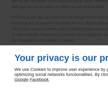
forme de l'escalier. Vous pouvez jouer avec différ
d'étagères pour créer un effet visuel intéressant.
Utilisez aussi des accessoires de rangement tels 
boîtes pour organiser vos livres et vos objets décor
d'éclairer correctement votre bibliothèque avec d
et bien placés. Plusieurs modèles de luminaires s
les magasins spécialisés à Clairac.
Your privacy is our pr
Bénéficiez d’un service d’installation d’escalier fiab
l’équipe de C.O.F.I.M.A.
We use Cookies to improve user experience by pe
optimizing social networks functionalities. By cl
Google
Facebook
.
C.O.F.I.M.A
Suiv