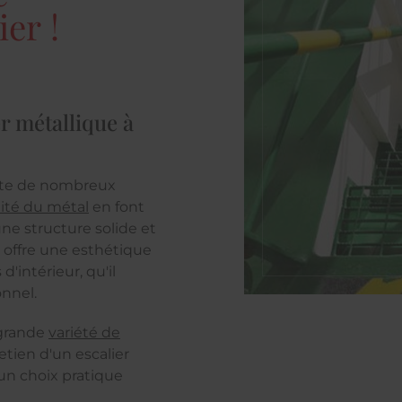
er !
r métallique à
ente de nombreux
lité du métal
en font
une structure solide et
e offre une esthétique
'intérieur, qu'il
onnel.
 grande
variété de
tretien d'un escalier
 un choix pratique