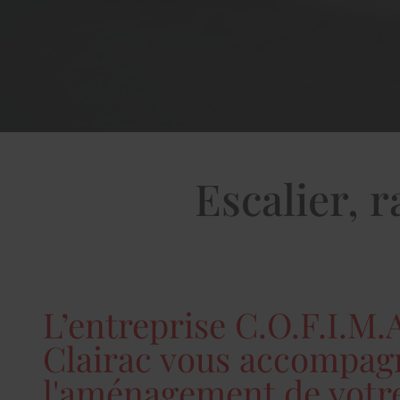
Escalier, 
L’entreprise C.O.F.I.M.
Clairac vous accompag
l'aménagement de votr