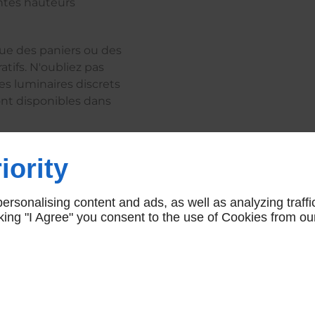
entes hauteurs
que des paniers ou des
atifs. N'oubliez pas
es luminaires discrets
ont disponibles dans
iority
le à Clairac avec
rsonalising content and ads, as well as analyzing traffi
icking "I Agree" you consent to the use of Cookies from ou
ez-nous
Heures d'ouverture