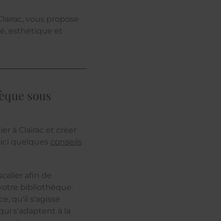
Clairac, vous propose
té, esthétique et
hèque sous
er à Clairac et créer
oici quelques
conseils
calier afin de
votre bibliothèque.
, qu'il s'agisse
ui s'adaptent à la