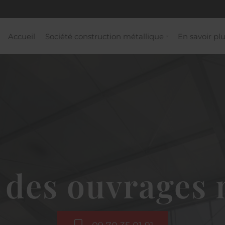
Accueil
Société construction métallique
En savoir pl
e des ouvrages 