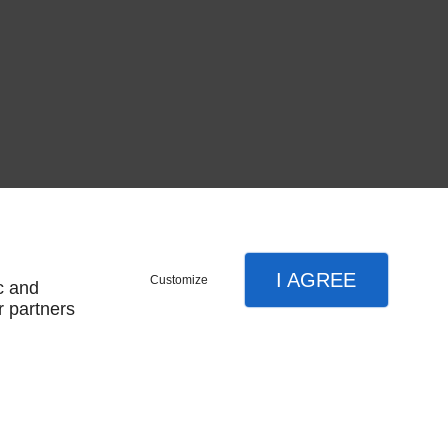
I AGREE
Customize
c and
r partners
À propos