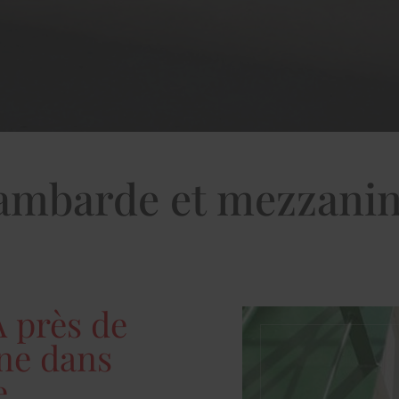
rambarde et mezzanin
A près de
ne dans
e