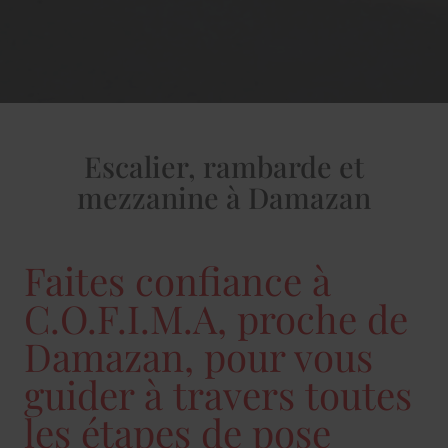
Escalier, rambarde et
mezzanine à Damazan
Faites confiance à
C.O.F.I.M.A, proche de
Damazan, pour vous
guider à travers toutes
les étapes de pose